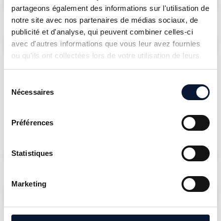
AUTOFLUID 10-11
partageons également des informations sur l'utilisation de
notre site avec nos partenaires de médias sociaux, de
publicité et d'analyse, qui peuvent combiner celles-ci
Problema di visualizzazione
- INFINITY / AUTOFLUID
avec d'autres informations que vous leur avez fournies
10-11
ou qu'ils ont collectées lors de votre utilisation de leurs
services.
Sélection
Nécessaires
du
consentement
Problemi con Excel
Préférences
Statistiques
Excel non si apre
- INFINITY / AUTOFLUID 10-11
Marketing
Al posto dei risultati, compare #VALORE!
- INFINITY /
AUTOFLUID 10-11