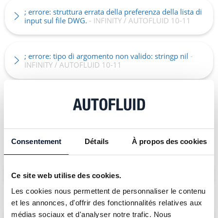
; errore: struttura errata della preferenza della lista di
input sul file DWG.
- INFINITY / AUTOFLUID 10-11
; errore: tipo di argomento non valido: stringp nil
-
INFINITY / AUTOFLUID 10-11
Varie
Consentement
Détails
À propos des cookies
Il materiale si disegna e scompare
- INFINITY /
Ce site web utilise des cookies.
AUTOFLUID 10-11
Les cookies nous permettent de personnaliser le contenu
et les annonces, d'offrir des fonctionnalités relatives aux
Problema di scalatura del tipo di linea
- INFINITY /
médias sociaux et d'analyser notre trafic. Nous