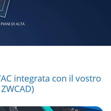
 PIANI DI ALTA
À
AC integrata con il vostro
, ZWCAD)