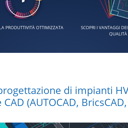
LA PRODUTTIVITÀ OTTIMIZZATA
SCOPRI I VANTAGGI DEI
QUALIT
rogettazione di impianti HV
e CAD (AUTOCAD, BricsCAD