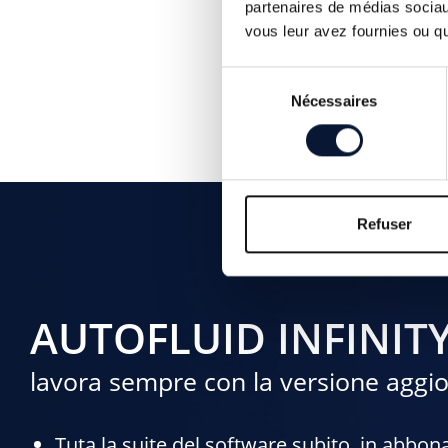
partenaires de médias sociaux
vous leur avez fournies ou qu'
Sélection
Nécessaires
du
consentement
Refuser
AUTOFLUID INFINIT
lavora sempre con la versione aggio
Tuta la suite del software subito, in abbo