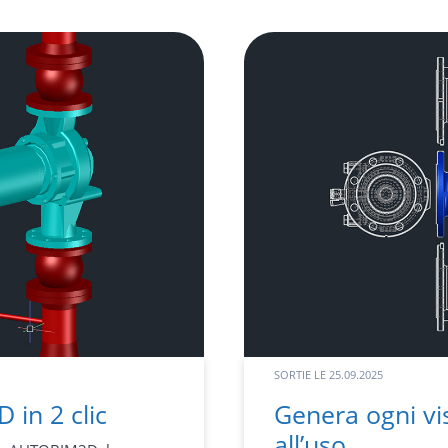
SORTIE LE
25.09.2025
 in 2 clic
Genera ogni vi
all’uso