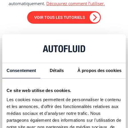
automatiquement.
Découvrez comment l’utiliser.
VOIR TOUS LES TUTORIELS
FORMATIONS AUTOFLUID
Consentement
Détails
À propos des cookies
Rapide et intuitif à prendre en main, AUTOFLUID n’en
reste pas moins une suite logiciel fluides complète et
aux multiples facettes. Les formations Tracéocad sont la
Ce site web utilise des cookies.
meilleure façon de l’exploiter à 100%.
Les cookies nous permettent de personnaliser le contenu
et les annonces, d'offrir des fonctionnalités relatives aux
DÉCOUVRIR
médias sociaux et d'analyser notre trafic. Nous
partageons également des informations sur l'utilisation de
notre site avec nos partenaires de médias sociaux, de