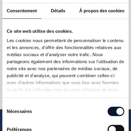
RVT Connect è il plug-in per REVIT progettato
specificamente per far risparmiare tempo, facilitando
Consentement
Détails
À propos des cookies
l’importazione dei progetti in pianta realizzati con
AUTOFLUID, direttamente nei modelli 3D di REVIT.
Questo plug-in garantisce il perfetto posizionamento
Ce site web utilise des cookies.
delle reti all’interno di un edificio e/o dei suoi piani.
Les cookies nous permettent de personnaliser le contenu
La posizione precisa, nello spazio, di tutti gli impianti
et les annonces, d'offrir des fonctionnalités relatives aux
che necessitano di essere integrati, garantisce la
médias sociaux et d'analyser notre trafic. Nous
coerenza dell’intero progetto BIM su cui si sta operando.
partageons également des informations sur l'utilisation de
notre site avec nos partenaires de médias sociaux, de
publicité et d'analyse, qui peuvent combiner celles-ci
SCOPRI RVT-CONNECT
avec d'autres informations que vous leur avez fournies
ou qu'ils ont collectées lors de votre utilisation de leurs
services.
Sélection
Nécessaires
du
consentement
Préférences