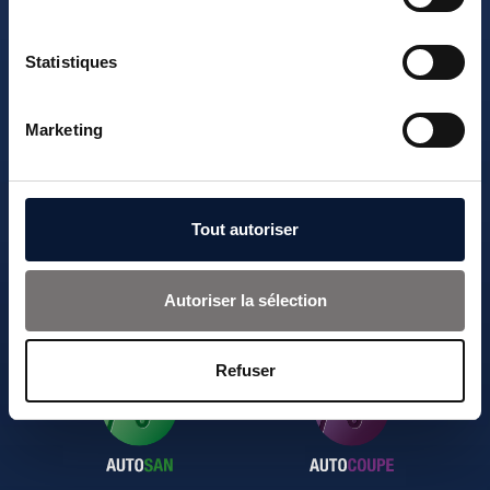
Scopri tutte le
applicazioni della suite
Statistiques
AUTOFLUID
Marketing
Tout autoriser
Autoriser la sélection
Refuser