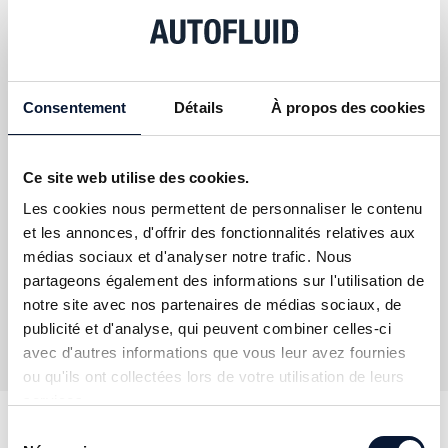
Insérer un conduit oblique sur un réseau est maintenant
plus simple. Une fois qu’il est positionné, la commande
AUTOFLUID adapte automatiquement les objets
Consentement
Détails
À propos des cookies
adjacents.
Ce site web utilise des cookies.
LES CALQUES INTELLIGENTS
Les cookies nous permettent de personnaliser le contenu
et les annonces, d'offrir des fonctionnalités relatives aux
Il suffit de sélectionner un groupe d’entités, tel que le
médias sociaux et d'analyser notre trafic. Nous
dessin d’une partie d’un réseau par exemple, pour que
la commande attribue automatiquement un nouveau
partageons également des informations sur l'utilisation de
calque à chaque type de trait présent dans la sélection.
notre site avec nos partenaires de médias sociaux, de
publicité et d'analyse, qui peuvent combiner celles-ci
avec d'autres informations que vous leur avez fournies
ou qu'ils ont collectées lors de votre utilisation de leurs
services.
Sélection