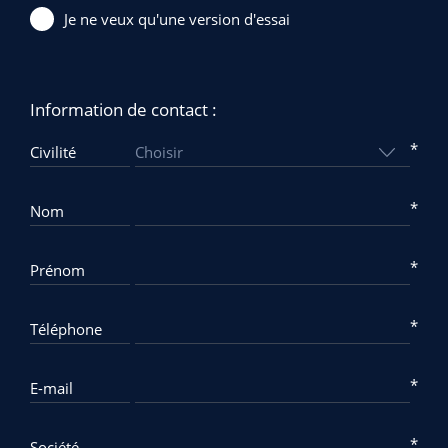
Je ne veux qu'une version d'essai
Information de contact :
*
Civilité
*
Nom
*
Prénom
*
Téléphone
*
E-mail
*
Société