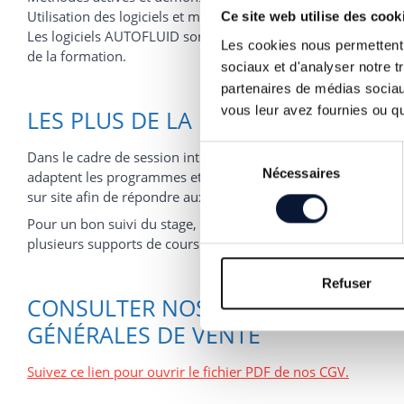
Utilisation des logiciels et mises en pratique.
Ce site web utilise des cook
Les logiciels AUTOFLUID sont fournis pour le bon déroulem
Les cookies nous permettent d
de la formation.
sociaux et d'analyser notre t
partenaires de médias sociaux
vous leur avez fournies ou qu'
LES PLUS DE LA FORMATION
Sélection
Dans le cadre de session intra-entreprise, les formateurs
Nécessaires
du
adaptent les programmes et animent des formations/actions
consentement
sur site afin de répondre aux besoins spécifiques des clients.
Pour un bon suivi du stage, le stagiaire dispose d’un ou
plusieurs supports de cours.
Refuser
CONSULTER NOS CONDITIONS
GÉNÉRALES DE VENTE
Suivez ce lien pour ouvrir le fichier PDF de nos CGV.