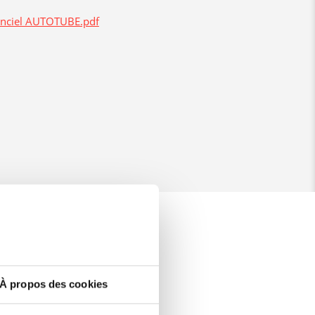
nciel AUTOTUBE.pdf
ATION
À propos des cookies
s réalisée tout au long de la
 tracées sur une grille