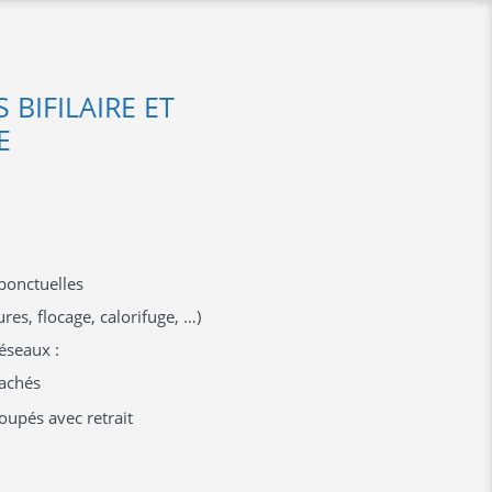
BIFILAIRE ET
E
onctuelles
res, flocage, calorifuge, …)
éseaux :
achés
oupés avec retrait