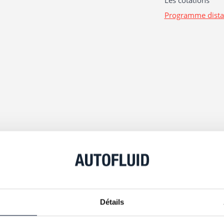
Les cotations
Programme dista
MODALITÉS D’ÉVALU
Détails
L’évaluation a l’atteinte des objectif
formation par des mises en situation