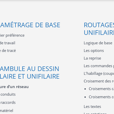
AMÉTRAGE DE BASE
ROUTAGES 
UNIFILAIR
hier préférence
de travail
Logique de base
e de tracé
Les options
La reprise
Les commandes p
AMBULE AU DESSIN
L’habillage (coupu
ILAIRE ET UNIFILAIRE
Croisement des r
ture d’un réseau
Croisements c
 conduits
Croisements c
 raccords
Les textes
matériel