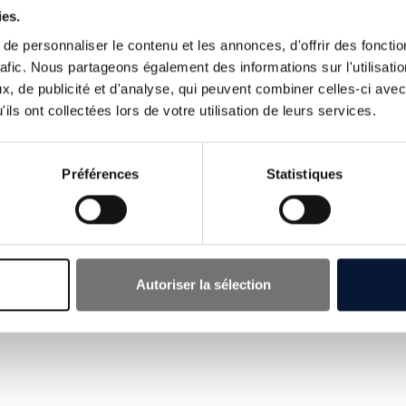
critériée, avis favorable à partir de
ies.
ent
L’évaluation de la satisfaction à cha
e personnaliser le contenu et les annonces, d'offrir des fonctio
questionnaire de fin de formation.
rafic. Nous partageons également des informations sur l'utilisati
, de publicité et d'analyse, qui peuvent combiner celles-ci avec
ils ont collectées lors de votre utilisation de leurs services.
L’ACCESSIBILITÉ AU
HANDICAPÉES
Préférences
Statistiques
Nous contacter.
Autoriser la sélection